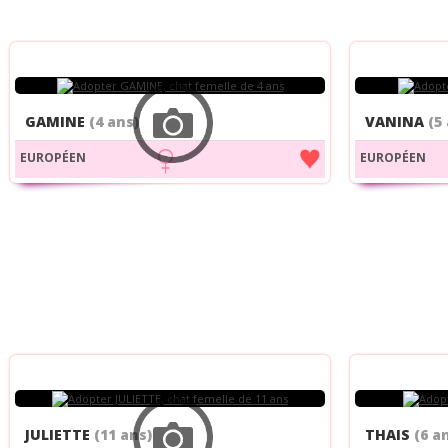
GAMINE
(4 ans)
VANINA
(5
EUROPÉEN
EUROPÉEN
JULIETTE
(11 ans)
THAIS
(6 a