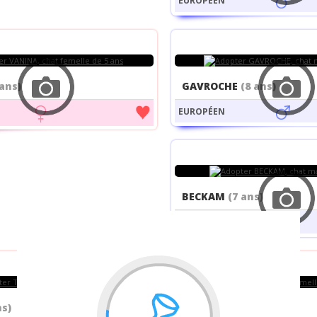
EUROPÉEN
 ans)
GAVROCHE
(8 ans)
EUROPÉEN
BECKAM
(7 ans)
EUROPÉEN
ns)
SABA
(19 mois)