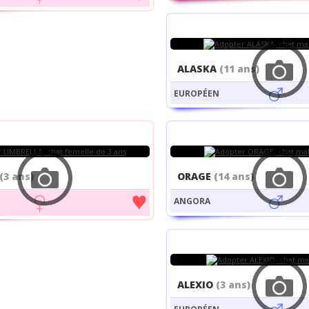
ALASKA
(11 ans)
EUROPÉEN
(3 ans)
ORAGE
(14 ans)
ANGORA
ALEXIO
(3 ans)