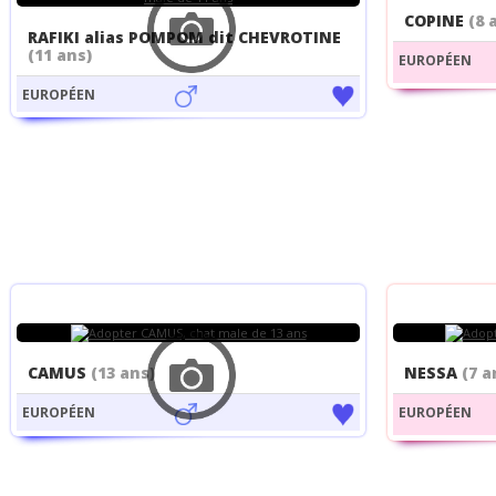
COPINE
(8 
RAFIKI alias POMPOM dit CHEVROTINE
(11 ans)
EUROPÉEN
EUROPÉEN
CAMUS
(13 ans)
NESSA
(7 a
EUROPÉEN
EUROPÉEN