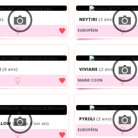
s)
NEYTIRI
(2 ans)
EUROPÉEN
I
(6 ans)
VIVIANE
(2 ans)
MAINE COON
PYROLI
(2 ans)
LLOW
(Moins d'un an)
EUROPÉEN