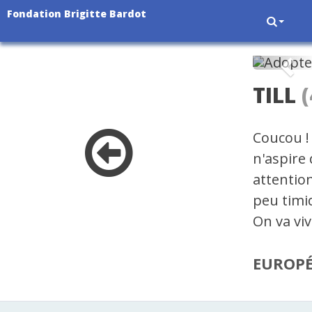
Fondation Brigitte Bardot
Pré
TILL
(
Coucou ! 
n'aspire 
attention
peu timid
On va viv
EUROP