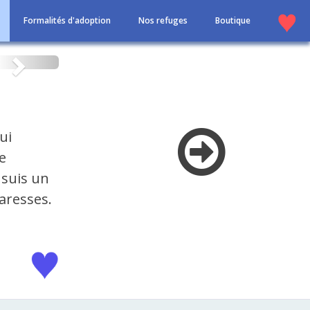
Formalités d'adoption
Nos refuges
Boutique
Suivant
ui
le
 suis un
caresses.