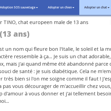
Adoption SOS sauvetage
Adopter un chien
Adopter un chat
cédent
(13 ans)
st un nom qui fleure bon l'Italie, le soleil et la m
tère ressemble à ça... Je suis un chat adorable,
ux, mais j'ai quand même été abandonné parce q
souci de santé : je suis diabétique. Cela ne m'
er très bien si l'on me soigne comme il faut ! J'e
a pas vous décourager de m'accueillir chez vous, 
 d'amour à vous donner et j'ai tellement besoi
oi...