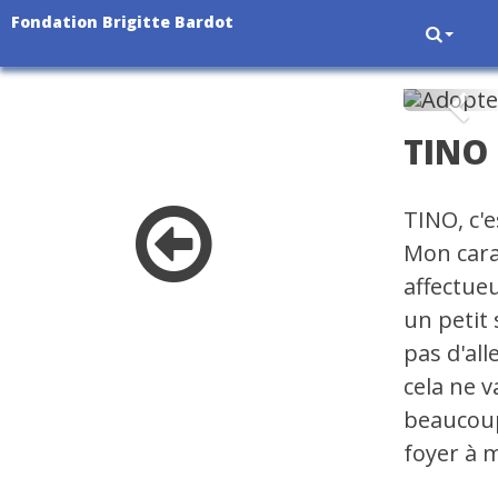
Fondation Brigitte Bardot
Pré
TINO
TINO, c'e
Mon carac
affectue
un petit 
pas d'all
cela ne v
beaucoup
foyer à m