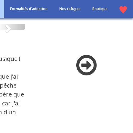
Formalités d'adoption
Nos refuges
Boutique
Suivant
usique !
ue j'ai
empêche
spère que
car j'ai
n d'un