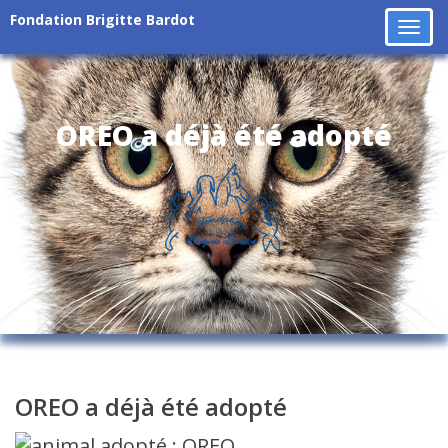
Fondation Brigitte Bardot
Tog
navi
OREO a déjà été adopté
OREO a déjà été adopté