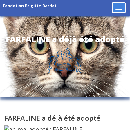
Fondation Brigitte Bardot
Tog
navi
FARFALINE a déjà été adopté
FARFALINE a déjà été adopté