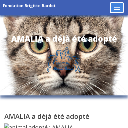
Fondation Brigitte Bardot
Tog
navi
AMALIA a déjà été adopté
AMALIA a déjà été adopté