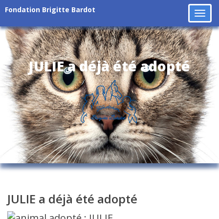
Fondation Brigitte Bardot
Tog
navi
JULIE a déjà été adopté
JULIE a déjà été adopté