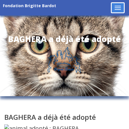
Fondation Brigitte Bardot
Tog
navi
BAGHERA a déjà été adopté
BAGHERA a déjà été adopté