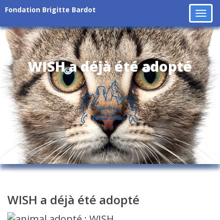
Fondation Brigitte Bardot
Tog
navi
WISH a déjà été adopté
WISH a déjà été adopté