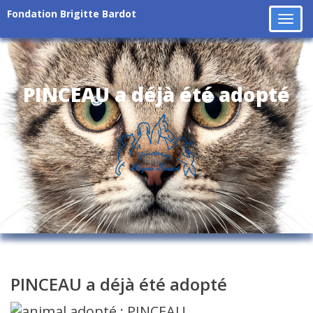
Fondation Brigitte Bardot
Tog
navi
PINCEAU a déjà été adopté
PINCEAU a déjà été adopté