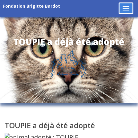
Fondation Brigitte Bardot
Tog
navi
TOUPIE a déjà été adopté
TOUPIE a déjà été adopté