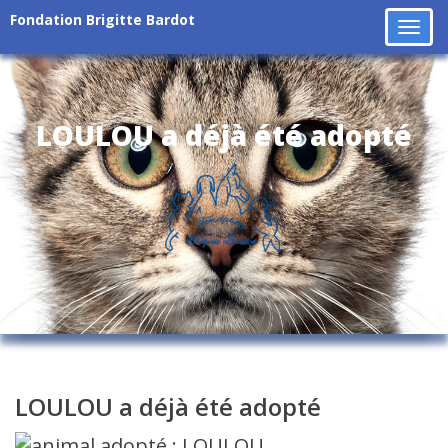
Fondation Brigitte Bardot
Tog
navi
LOULOU a déjà été adopté
LOULOU a déjà été adopté