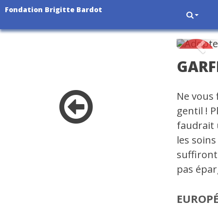
Fondation Brigitte Bardot
Pré
GARF
Ne vous 
gentil ! 
faudrait
les soins
suffiront
pas épar
EUROP