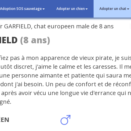
Adoption SOS sauvetage
Adopter un chien
Adopter un chat
cédent
IELD
(8 ans)
fiez pas à mon apparence de vieux pirate, je sui
Plutôt discret, j'aime le calme et les caresses. Il m
 une personne aimante et patiente qui saura m
 dont j'ai besoin. Un peu de confort et de récon
 après avoir vécu une longue vie d'errance qui 
gné.
ÉEN