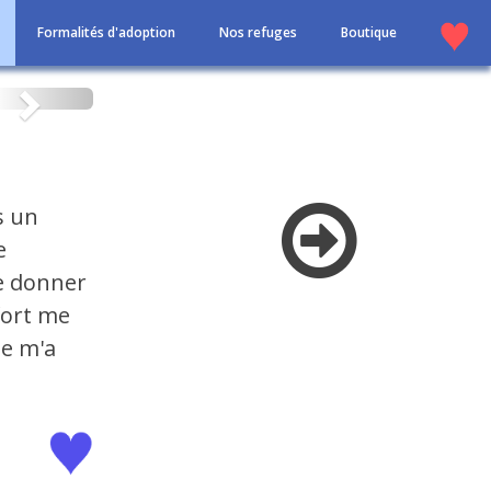
Formalités d'adoption
Nos refuges
Boutique
Suivant
s un
e
e donner
fort me
ne m'a