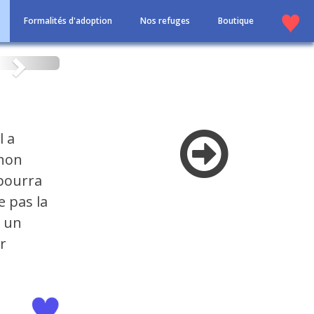
Formalités d'adoption
Nos refuges
Boutique
Suivant
l a
gnon
 pourra
e pas la
t un
r