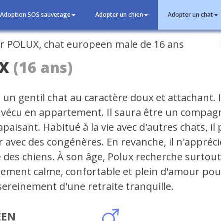
Adoption SOS sauvetage
Adopter un chien
Adopter un chat
cédent
X
(16 ans)
 un gentil chat au caractère doux et attachant. I
 vécu en appartement. Il saura être un compa
 apaisant. Habitué à la vie avec d'autres chats, il
 avec des congénères. En revanche, il n'appréci
 des chiens. À son âge, Polux recherche surtou
ement calme, confortable et plein d'amour pou
sereinement d'une retraite tranquille.
ÉEN