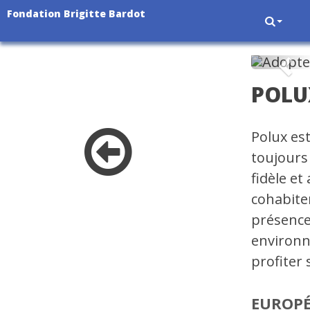
Fondation Brigitte Bardot
Pré
POLU
Polux est
toujours
fidèle et
cohabiter
présence
environn
profiter 
EUROP