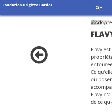
Fondation Brigitte Bardot
Pré
FLAV
Flavy est
propriéta
entourée,
Ce qu'ell
où poser
accompag
Flavy n'a
de ce qu'