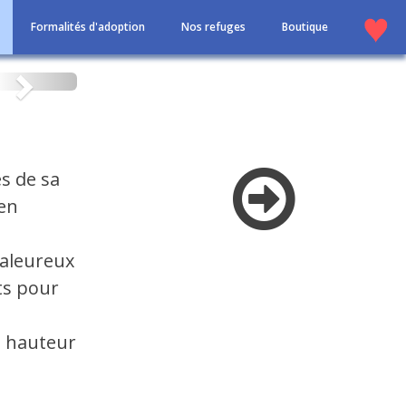
Formalités d'adoption
Nos refuges
Boutique
Suivant
ès de sa
ien
haleureux
ts pour
la hauteur