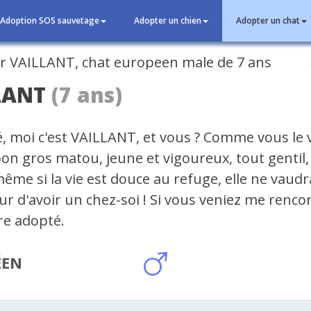
Adoption SOS sauvetage
Adopter un chien
Adopter un chat
cédent
LANT
(7 ans)
, moi c'est VAILLANT, et vous ? Comme vous le v
on gros matou, jeune et vigoureux, tout gentil,
ême si la vie est douce au refuge, elle ne vaudr
r d'avoir un chez-soi ! Si vous veniez me rencon
re adopté.
ÉEN