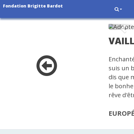
Fondation Brigitte Bardot
Pré
VAIL
Enchanté
suis un b
dis que m
le bonheu
rêve d'êt
EUROP