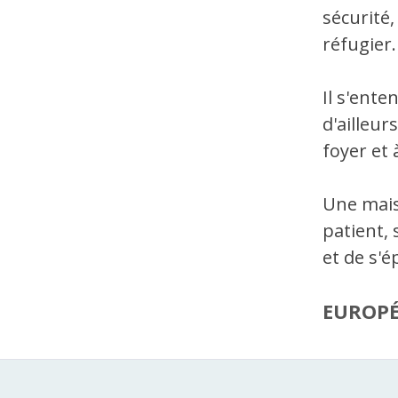
sécurité,
réfugier.
Il s'ente
d'ailleur
foyer et
Une mais
patient, 
et de s'
EUROP