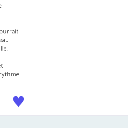
e
pourrait
veau
le.
et
n rythme