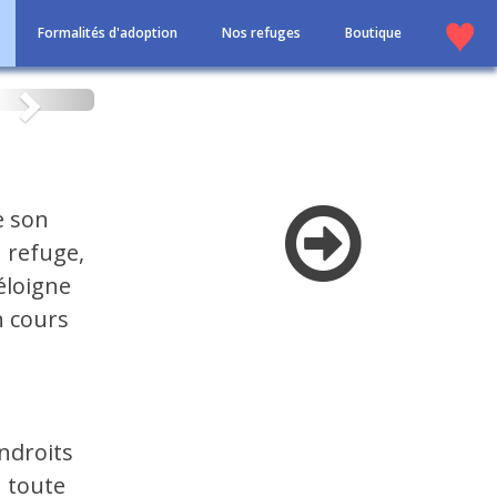
Formalités d'adoption
Nos refuges
Boutique
Suivant
e son
 refuge,
éloigne
n cours
ndroits
n toute