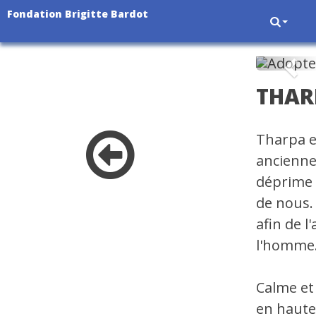
Fondation Brigitte Bardot
Pré
THAR
Tharpa e
ancienne
déprime 
de nous. 
afin de 
l'homme
Calme et
en haute