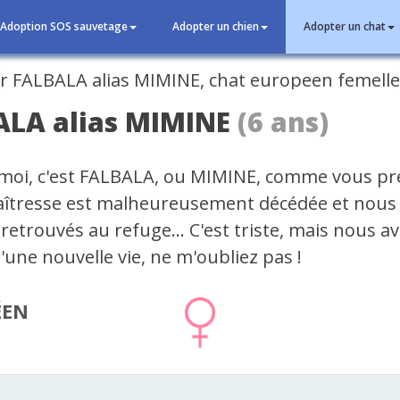
Adoption SOS sauvetage
Adopter un chien
Adopter un chat
cédent
ALA alias MIMINE
(6 ans)
moi, c'est FALBALA, ou MIMINE, comme vous pré
îtresse est malheureusement décédée et nous
etrouvés au refuge... C'est triste, mais nous a
d'une nouvelle vie, ne m'oubliez pas !
ÉEN