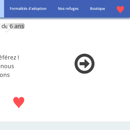
Formalités d'adoption
Nos refuges
Boutique
Suivant
férez !
 nous
vons