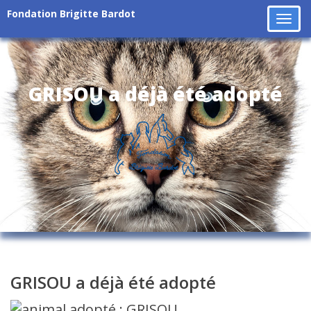
Fondation Brigitte Bardot
Tog
navi
GRISOU a déjà été adopté
GRISOU a déjà été adopté