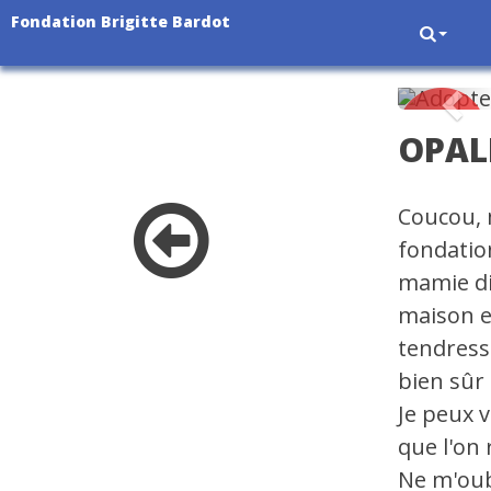
Fondation Brigitte Bardot
Pré
OPAL
Coucou, m
fondation
mamie di
maison e
tendresse
bien sûr 
Je peux 
que l'on 
Ne m'oub