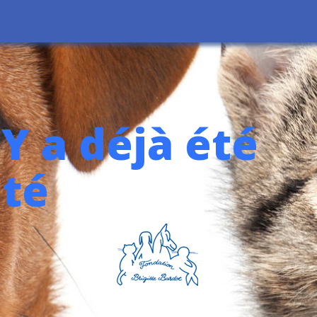
Y a déjà été
té