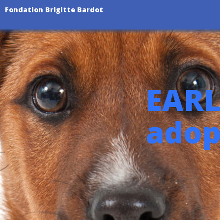
Fondation Brigitte Bardot
EARL
adop