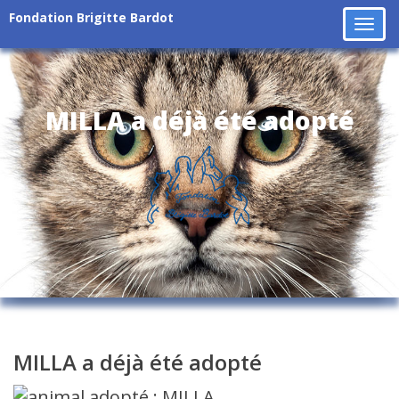
Fondation Brigitte Bardot
Tog
navi
MILLA a déjà été adopté
MILLA a déjà été adopté