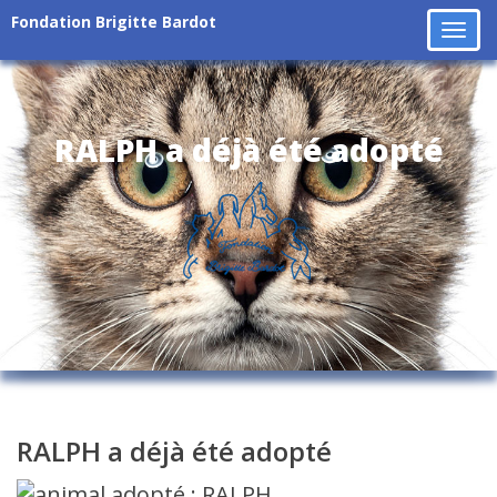
Fondation Brigitte Bardot
Tog
navi
RALPH a déjà été adopté
RALPH a déjà été adopté