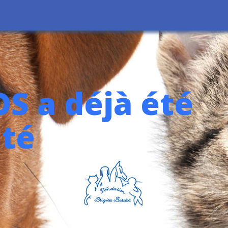
S a déjà été
té