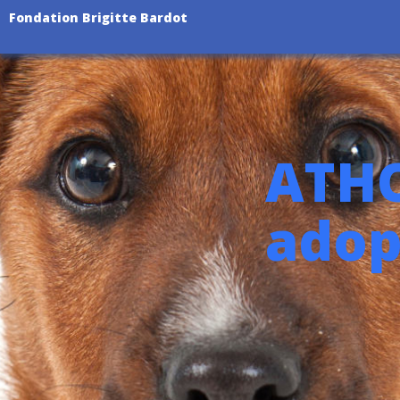
Fondation Brigitte Bardot
ATHO
adop