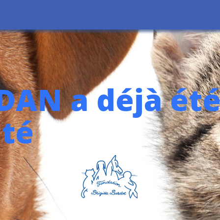
AN a déjà ét
té