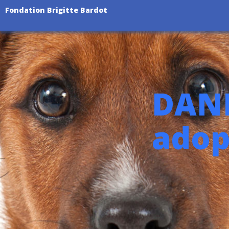
Fondation Brigitte Bardot
DAND
adop