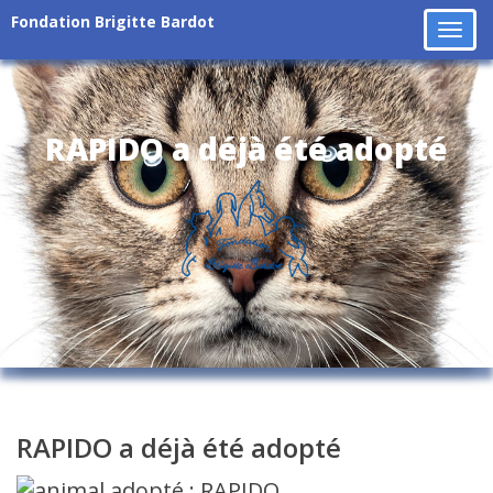
Fondation Brigitte Bardot
Tog
navi
RAPIDO a déjà été adopté
RAPIDO a déjà été adopté