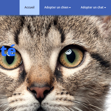
Accueil
Adopter un chien
Adopter un chat
pté