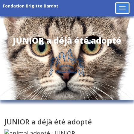
Fondation Brigitte Bardot
Tog
navi
JUNIOR a déjà été adopté
JUNIOR a déjà été adopté