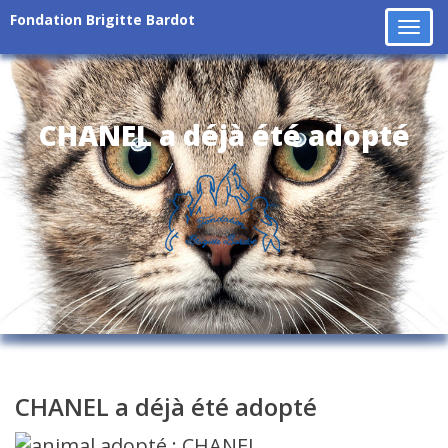
Fondation Brigitte Bardot
Tog
navi
CHANEL a déjà été adopté
CHANEL a déjà été adopté