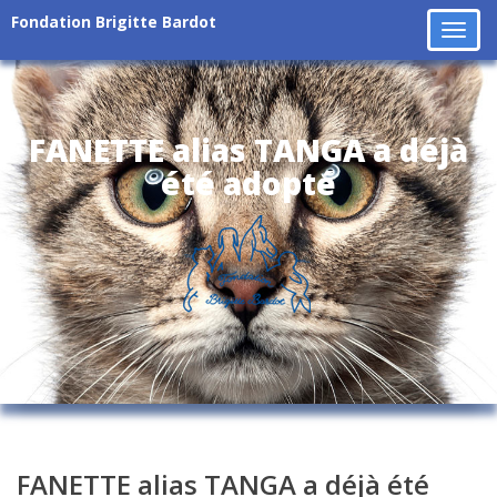
Fondation Brigitte Bardot
Tog
navi
FANETTE alias TANGA a déjà
été adopté
FANETTE alias TANGA a déjà été