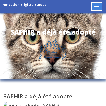
Fondation Brigitte Bardot
Tog
navi
SAPHIR a déjà été adopté
SAPHIR a déjà été adopté