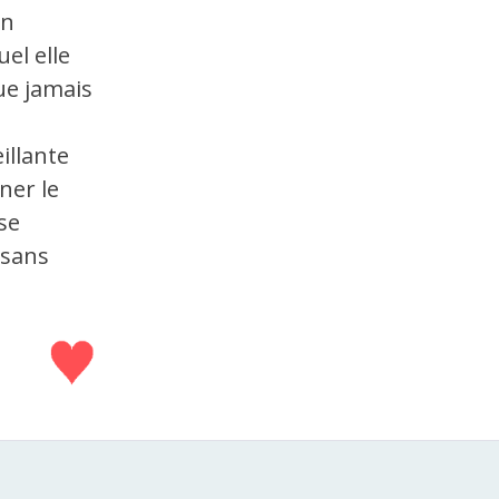
en
el elle
que jamais
illante
ner le
se
 sans