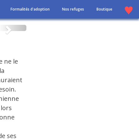
Formalités d'adoption
Nos refuges
Boutique
Suivant
e ne le
la
auraient
esoin.
chienne
lors
bonne
de ses