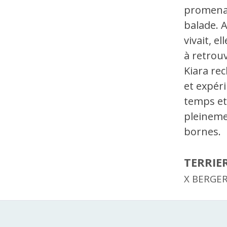
promenad
balade. 
vivait, e
à retrou
Kiara re
et expér
temps et
pleineme
bornes.
TERRIE
X BERGE