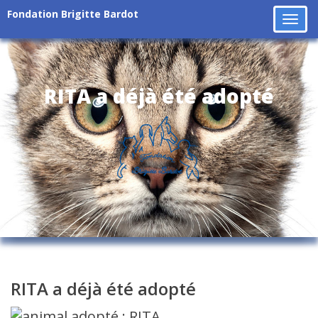
Fondation Brigitte Bardot
Tog
navi
RITA a déjà été adopté
RITA a déjà été adopté