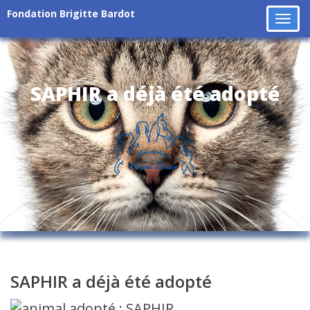
Fondation Brigitte Bardot
Tog
navi
SAPHIR a déjà été adopté
SAPHIR a déjà été adopté