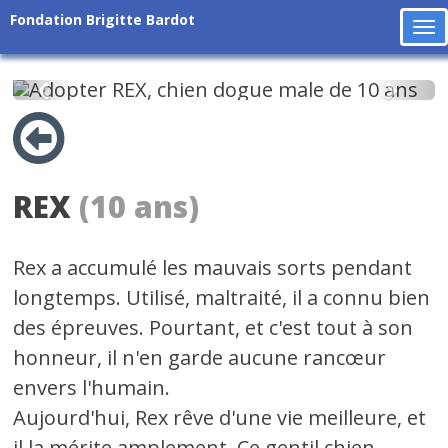
Fondation Brigitte Bardot
To
na
Précédent
Suiv
REX
(10 ans)
Rex a accumulé les mauvais sorts pendant
longtemps. Utilisé, maltraité, il a connu bien
des épreuves. Pourtant, et c'est tout à son
honneur, il n'en garde aucune rancœur
envers l'humain.
Aujourd'hui, Rex rêve d'une vie meilleure, et
il la mérite amplement. Ce gentil chien