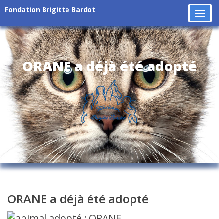
Fondation Brigitte Bardot
Tog
navi
ORANE a déjà été adopté
ORANE a déjà été adopté