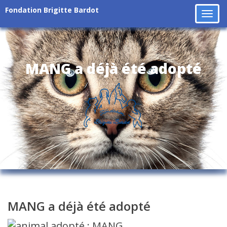
Fondation Brigitte Bardot
Tog
navi
MANG a déjà été adopté
MANG a déjà été adopté