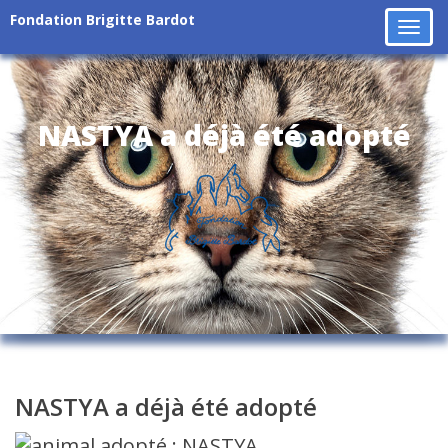
Fondation Brigitte Bardot
Tog
navi
NASTYA a déjà été adopté
NASTYA a déjà été adopté