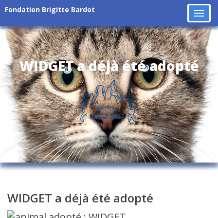
Fondation Brigitte Bardot
Tog
navi
WIDGET a déjà été adopté
WIDGET a déjà été adopté