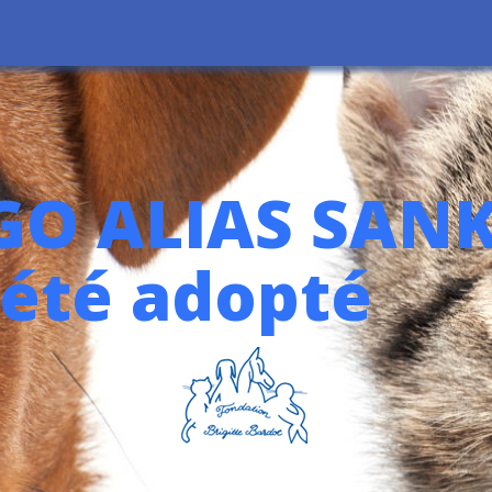
O ALIAS SANK
 été adopté