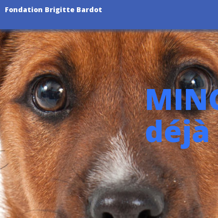
Fondation Brigitte Bardot
MING
déjà