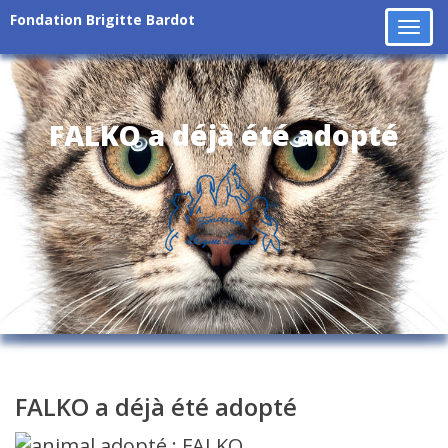
Fondation Brigitte Bardot
Tog
navi
FALKO a déjà été adopté
FALKO a déjà été adopté