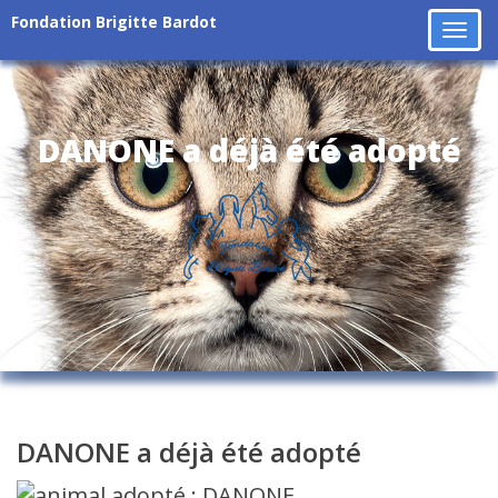
Fondation Brigitte Bardot
Tog
navi
DANONE a déjà été adopté
DANONE a déjà été adopté