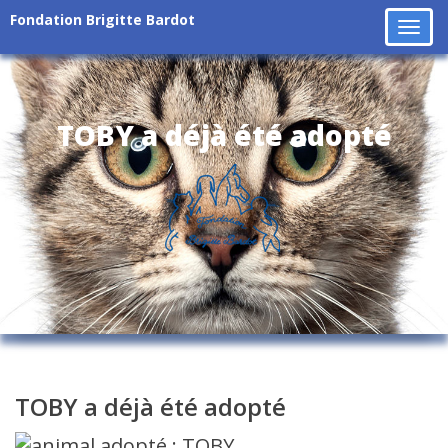
Fondation Brigitte Bardot
Tog
navi
TOBY a déjà été adopté
TOBY a déjà été adopté