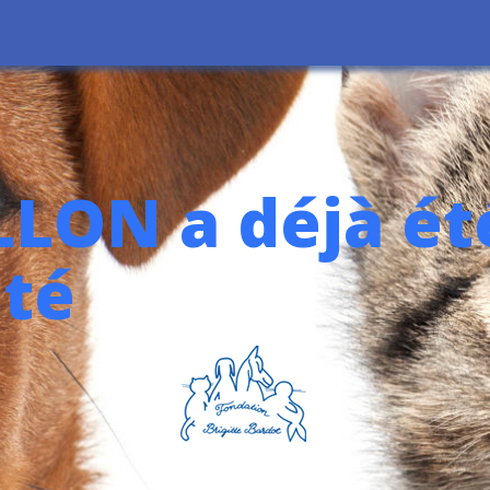
LON a déjà ét
té