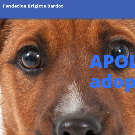
Fondation Brigitte Bardot
APOL
adop