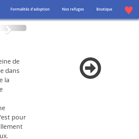
Formalités d'adoption
Nos refuges
Boutique
Suivant
eine de
ée dans
e la
e
ne
c'est pour
ellement
ux.