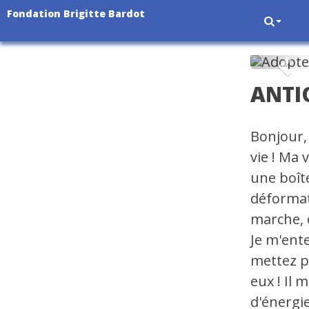
Fondation Brigitte Bardot
Pré
ANTI
Bonjour, 
vie ! Ma 
une boît
déformat
marche, 
Je m'ent
mettez pa
eux ! Il 
d'énergi