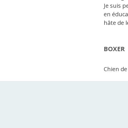
Je suis p
en éducat
hâte de l
BOXER
Chien de