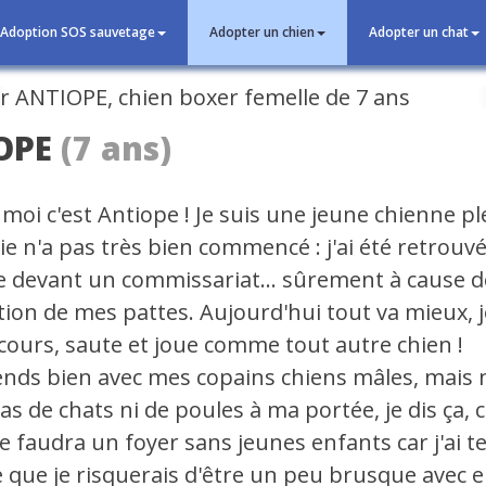
Adoption SOS sauvetage
Adopter un chien
Adopter un chat
cédent
OPE
(7 ans)
moi c'est Antiope ! Je suis une jeune chienne pl
vie n'a pas très bien commencé : j'ai été retrouv
e devant un commissariat... sûrement à cause d
ion de mes pattes. Aujourd'hui tout va mieux, j
cours, saute et joue comme tout autre chien !
ends bien avec mes copains chiens mâles, mais 
s de chats ni de poules à ma portée, je dis ça, 
me faudra un foyer sans jeunes enfants car j'ai t
e que je risquerais d'être un peu brusque avec e